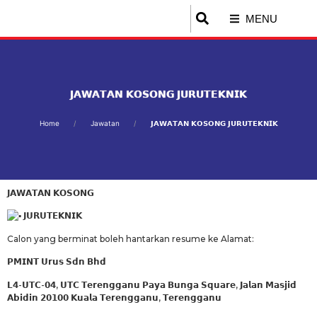
MENU
𝗝𝗔𝗪𝗔𝗧𝗔𝗡 𝗞𝗢𝗦𝗢𝗡𝗚 𝗝𝗨𝗥𝗨𝗧𝗘𝗞𝗡𝗜𝗞
Home
Jawatan
𝗝𝗔𝗪𝗔𝗧𝗔𝗡 𝗞𝗢𝗦𝗢𝗡𝗚 𝗝𝗨𝗥𝗨𝗧𝗘𝗞𝗡𝗜𝗞
𝗝𝗔𝗪𝗔𝗧𝗔𝗡 𝗞𝗢𝗦𝗢𝗡𝗚
𝗝𝗨𝗥𝗨𝗧𝗘𝗞𝗡𝗜𝗞
Calon yang berminat boleh hantarkan resume ke Alamat:
𝗣𝗠𝗜𝗡𝗧 𝗨𝗿𝘂𝘀 𝗦𝗱𝗻 𝗕𝗵𝗱
𝗟𝟰-𝗨𝗧𝗖-𝟬𝟰, 𝗨𝗧𝗖 𝗧𝗲𝗿𝗲𝗻𝗴𝗴𝗮𝗻𝘂 𝗣𝗮𝘆𝗮 𝗕𝘂𝗻𝗴𝗮 𝗦𝗾𝘂𝗮𝗿𝗲, 𝗝𝗮𝗹𝗮𝗻 𝗠𝗮𝘀𝗷𝗶𝗱
𝗔𝗯𝗶𝗱𝗶𝗻 𝟮𝟬𝟭𝟬𝟬 𝗞𝘂𝗮𝗹𝗮 𝗧𝗲𝗿𝗲𝗻𝗴𝗴𝗮𝗻𝘂, 𝗧𝗲𝗿𝗲𝗻𝗴𝗴𝗮𝗻𝘂