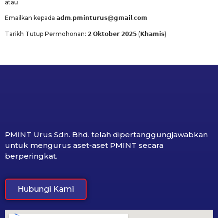
atau
Emailkan kepada 𝗮𝗱𝗺.𝗽𝗺𝗶𝗻𝘁𝘂𝗿𝘂𝘀@𝗴𝗺𝗮𝗶𝗹.𝗰𝗼𝗺
Tarikh Tutup Permohonan: 𝟮 𝗢𝗸𝘁𝗼𝗯𝗲𝗿 𝟮𝟬𝟮𝟱 (𝗞𝗵𝗮𝗺𝗶𝘀)
PMINT Urus Sdn. Bhd. telah dipertanggungjawabkan
untuk mengurus aset-aset PMINT secara
berperingkat.
Hubungi Kami