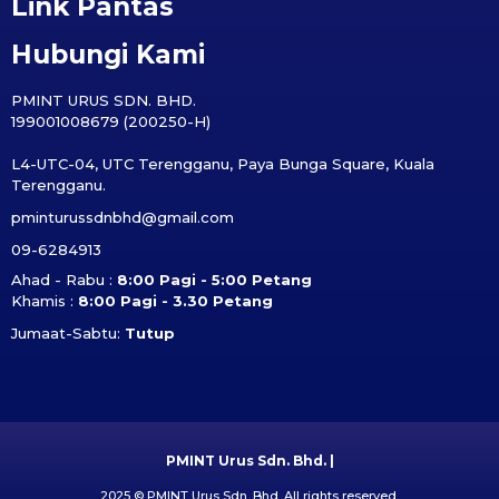
Link Pantas
Hubungi Kami
PMINT URUS SDN. BHD.
199001008679 (200250-H)
L4-UTC-04, UTC Terengganu, Paya Bunga Square, Kuala
Terengganu.
pminturussdnbhd@gmail.com
09-6284913
Ahad - Rabu :
8:00 Pagi - 5:00 Petang
Khamis :
8:00 Pagi - 3.30 Petang
Jumaat-Sabtu:
Tutup
PMINT Urus Sdn. Bhd. |
2025 © PMINT Urus Sdn. Bhd. All rights reserved