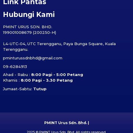
Link Pantas
Hubungi Kami
PMINT URUS SDN. BHD.
199001008679 (200250-H)
L4-UTC-04, UTC Terengganu, Paya Bunga Square, Kuala
Terengganu.
pminturussdnbhd@gmail.com
09-6284913
Ahad - Rabu :
8:00 Pagi - 5:00 Petang
Khamis :
8:00 Pagi - 3.30 Petang
Jumaat-Sabtu:
Tutup
PMINT Urus Sdn. Bhd. |
2025 © PMINT Urus Sdn. Bhd. All rights reserved